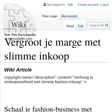
Not logged in
Talk
Create account
Log in
Main page
Discussion
Search
Read
Edit
Vergroot je marge met
mycoolwiki.com
slimme inkoop
Wiki Article
copyright name="description" content="Verhoog je
omloopsnelheid met slimme fashion-inkoop" />
Schaal je fashion-business met