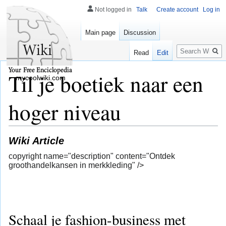
Not logged in
Talk
Create account
Log in
Main page
Discussion
Search
Read
Edit
Til je boetiek naar een
mycoolwiki.com
hoger niveau
Wiki Article
copyright name="description" content="Ontdek
groothandelkansen in merkkleding" />
Schaal je fashion-business met