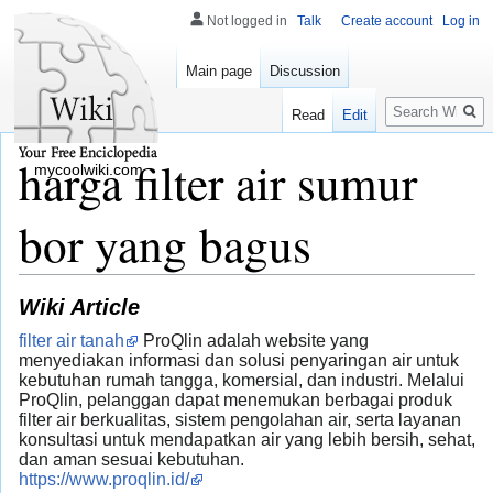
Not logged in
Talk
Create account
Log in
Main page
Discussion
Search
Read
Edit
harga filter air sumur
mycoolwiki.com
bor yang bagus
Wiki Article
filter air tanah
ProQlin adalah website yang
menyediakan informasi dan solusi penyaringan air untuk
kebutuhan rumah tangga, komersial, dan industri. Melalui
ProQlin, pelanggan dapat menemukan berbagai produk
filter air berkualitas, sistem pengolahan air, serta layanan
konsultasi untuk mendapatkan air yang lebih bersih, sehat,
dan aman sesuai kebutuhan.
https://www.proqlin.id/