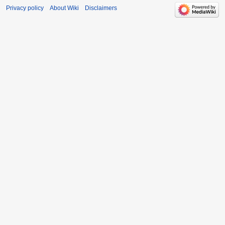
Privacy policy
About Wiki
Disclaimers