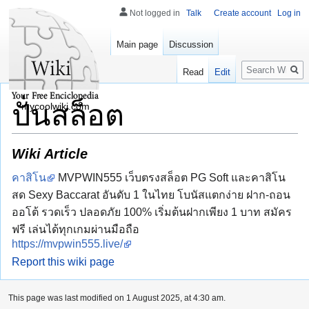
Not logged in
Talk
Create account
Log in
Main page
Discussion
Search
Read
Edit
ปั่นสล็อต
mycoolwiki.com
Wiki Article
คาสิโน
MVPWIN555 เว็บตรงสล็อต PG Soft และคาสิโน
สด Sexy Baccarat อันดับ 1 ในไทย โบนัสแตกง่าย ฝาก-ถอน
ออโต้ รวดเร็ว ปลอดภัย 100% เริ่มต้นฝากเพียง 1 บาท สมัคร
ฟรี เล่นได้ทุกเกมผ่านมือถือ
https://mvpwin555.live/
Report this wiki page
This page was last modified on 1 August 2025, at 4:30 am.